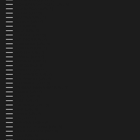
LUSSEMBURGO (EUR €)
MACEDONIA DEL NORD (USD $)
MADAGASCAR (USD $)
MALAWI (USD $)
MALAYSIA (USD $)
MALDIVE (USD $)
MALI (USD $)
MALTA (USD $)
MAROCCO (USD $)
MARTINICA (USD $)
MAURITANIA (USD $)
MAURITIUS (USD $)
MAYOTTE (USD $)
MESSICO (MXN $)
MOLDAVIA (USD $)
MONACO (EUR €)
MONGOLIA (USD $)
MONTENEGRO (USD $)
MONTSERRAT (USD $)
MOZAMBICO (USD $)
MYANMAR (BIRMANIA) (USD $)
NAMIBIA (USD $)
NAURU (USD $)
NEPAL (USD $)
NICARAGUA (USD $)
NIGER (USD $)
NIGERIA (USD $)
NIUE (USD $)
NORVEGIA (NOK KR)
NUOVA CALEDONIA (USD $)
NUOVA ZELANDA (NZD $)
OMAN (USD $)