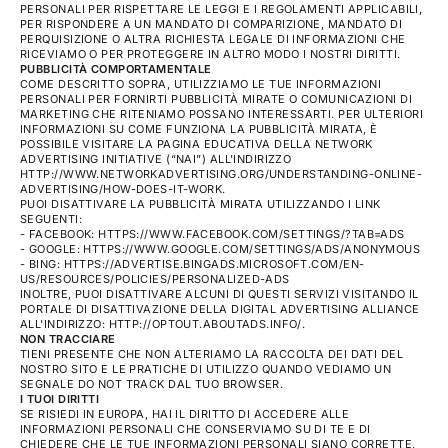
PERSONALI PER RISPETTARE LE LEGGI E I REGOLAMENTI APPLICABILI,
PER RISPONDERE A UN MANDATO DI COMPARIZIONE, MANDATO DI
PERQUISIZIONE O ALTRA RICHIESTA LEGALE DI INFORMAZIONI CHE
RICEVIAMO O PER PROTEGGERE IN ALTRO MODO I NOSTRI DIRITTI.
PUBBLICITÀ COMPORTAMENTALE
COME DESCRITTO SOPRA, UTILIZZIAMO LE TUE INFORMAZIONI
PERSONALI PER FORNIRTI PUBBLICITÀ MIRATE O COMUNICAZIONI DI
MARKETING CHE RITENIAMO POSSANO INTERESSARTI. PER ULTERIORI
INFORMAZIONI SU COME FUNZIONA LA PUBBLICITÀ MIRATA, È
POSSIBILE VISITARE LA PAGINA EDUCATIVA DELLA NETWORK
ADVERTISING INITIATIVE (“NAI”) ALL'INDIRIZZO
HTTP://WWW.NETWORKADVERTISING.ORG/UNDERSTANDING-ONLINE-
ADVERTISING/HOW-DOES-IT-WORK.
PUOI DISATTIVARE LA PUBBLICITÀ MIRATA UTILIZZANDO I LINK
SEGUENTI:
- FACEBOOK: HTTPS://WWW.FACEBOOK.COM/SETTINGS/?TAB=ADS
- GOOGLE: HTTPS://WWW.GOOGLE.COM/SETTINGS/ADS/ANONYMOUS
- BING: HTTPS://ADVERTISE.BINGADS.MICROSOFT.COM/EN-
US/RESOURCES/POLICIES/PERSONALIZED-ADS
INOLTRE, PUOI DISATTIVARE ALCUNI DI QUESTI SERVIZI VISITANDO IL
PORTALE DI DISATTIVAZIONE DELLA DIGITAL ADVERTISING ALLIANCE
ALL'INDIRIZZO: HTTP://OPTOUT.ABOUTADS.INFO/.
NON TRACCIARE
TIENI PRESENTE CHE NON ALTERIAMO LA RACCOLTA DEI DATI DEL
NOSTRO SITO E LE PRATICHE DI UTILIZZO QUANDO VEDIAMO UN
SEGNALE DO NOT TRACK DAL TUO BROWSER.
I TUOI DIRITTI
SE RISIEDI IN EUROPA, HAI IL DIRITTO DI ACCEDERE ALLE
INFORMAZIONI PERSONALI CHE CONSERVIAMO SU DI TE E DI
CHIEDERE CHE LE TUE INFORMAZIONI PERSONALI SIANO CORRETTE,