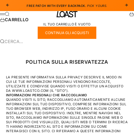
VAI AL CONTENUTO
PRECEDENTE
SUC
FREE PATCH WITH EVERY BACKPACK.
PICK YOURS.
LOAST CO
CERCA
CA
MENÙ
CARRELLO
IL TUO CARRELLO È VUOTO
CONTINUA GLI ACQUISTI
CERCA...
POLITICA SULLA RISERVATEZZA
LA PRESENTE INFORMATIVA SULLA PRIVACY DESCRIVE IL MODO IN
CUI LE TUE INFORMAZIONI PERSONALI VENGONO RACCOLTE,
UTILIZZATE E CONDIVISE QUANDO VISITI O EFFETTUI UN ACQUISTO
DA WWW.LOASTCO.COM (IL "SITO").
INFORMAZIONI PERSONALI CHE RACCOGLIAMO
QUANDO VISITI IL ​​SITO, RACCOGLIAMO AUTOMATICAMENTE ALCUNE
INFORMAZIONI SUL TUO DISPOSITIVO, COMPRESE INFORMAZIONI SUL
TUO BROWSER WEB, INDIRIZZO IP, FUSO ORARIO E ALCUNI COOKIE
INSTALLATI SUL TUO DISPOSITIVO. INOLTRE, MENTRE NAVIGHI NEL
SITO, RACCOGLIAMO INFORMAZIONI SULLE SINGOLE PAGINE WEB O
SUI PRODOTTI CHE VISUALIZZI, QUALI SITI WEB O TERMINI DI RICERCA
TI HANNO INDIRIZZATO AL SITO E INFORMAZIONI SU COME
INTERAGISCI CON IL SITO. CI RIFERIAMO A QUESTE INFORMAZIONI