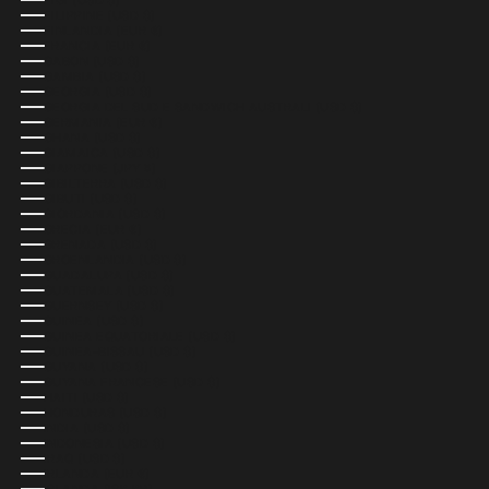
FIGI (USD $)
FILIPPINE (USD $)
FINLANDIA (EUR €)
FRANCIA (EUR €)
GABON (USD $)
GAMBIA (USD $)
GEORGIA (USD $)
GEORGIA DEL SUD E SANDWICH AUSTRALI (USD $)
GERMANIA (EUR €)
GHANA (USD $)
GIAMAICA (USD $)
GIAPPONE (JPY ¥)
GIBILTERRA (USD $)
GIBUTI (USD $)
GIORDANIA (USD $)
GRECIA (EUR €)
GRENADA (USD $)
GROENLANDIA (USD $)
GUADALUPA (USD $)
GUATEMALA (USD $)
GUERNSEY (USD $)
GUINEA (USD $)
GUINEA EQUATORIALE (USD $)
GUINEA-BISSAU (USD $)
GUYANA (USD $)
GUYANA FRANCESE (USD $)
HAITI (USD $)
HONDURAS (USD $)
INDIA (USD $)
INDONESIA (USD $)
IRAQ (USD $)
IRLANDA (EUR €)