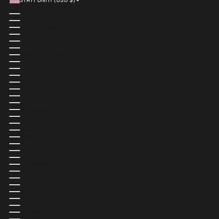
PAESE/AREA GEOGRAFICA
AFGHANISTAN (USD $)
ALBANIA (USD $)
ALGERIA (USD $)
ALTRE ISOLE AMERICANE DEL PACIFICO (USD $)
ANDORRA (USD $)
ANGOLA (USD $)
ANGUILLA (USD $)
ANTIGUA E BARBUDA (USD $)
ARABIA SAUDITA (USD $)
ARGENTINA (USD $)
ARMENIA (USD $)
ARUBA (USD $)
AUSTRALIA (AUD $)
AUSTRIA (USD $)
AZERBAIGIAN (USD $)
BAHAMAS (USD $)
BAHREIN (USD $)
BANGLADESH (USD $)
BARBADOS (USD $)
BELGIO (EUR €)
BELIZE (USD $)
BENIN (USD $)
BERMUDA (USD $)
BHUTAN (USD $)
BIELORUSSIA (USD $)
BOLIVIA (USD $)
BOSNIA ED ERZEGOVINA (USD $)
BOTSWANA (USD $)
BRASILE (USD $)
BRUNEI (USD $)