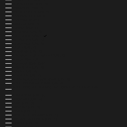
SEYCHELLES (USD $)
SIERRA LEONE (USD $)
SINGAPORE (SGD $)
SINT MAARTEN (USD $)
SLOVACCHIA (EUR €)
SLOVENIA (EUR €)
SOMALIA (USD $)
SPAGNA (EUR €)
SRI LANKA (USD $)
STATI UNITI (USD $)
SUD SUDAN (USD $)
SUDAFRICA (USD $)
SUDAN (USD $)
SURINAME (USD $)
SVALBARD E JAN MAYEN (USD $)
SVEZIA (SEK KR)
SVIZZERA (CHF CHF)
TAGIKISTAN (USD $)
TAIWAN (USD $)
TANZANIA (USD $)
TERRE AUSTRALI FRANCESI (USD $)
TERRITORI PALESTINESI (USD $)
TERRITORIO BRITANNICO DELL’OCEANO INDIANO (USD
$)
THAILANDIA (USD $)
TIMOR EST (USD $)
TOGO (USD $)
TOKELAU (USD $)
TONGA (USD $)
TRINIDAD E TOBAGO (USD $)
TRISTAN DA CUNHA (USD $)
TUNISIA (USD $)