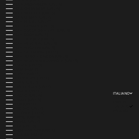
ISLANDA (ISK KR)
ISOLA ASCENSIONE (USD $)
ISOLA CHRISTMAS (USD $)
ISOLA NORFOLK (USD $)
ISOLA DI MAN (USD $)
ISOLE ÅLAND (USD $)
ISOLE CAYMAN (USD $)
ISOLE COCOS (KEELING) (USD $)
ISOLE COOK (USD $)
ISOLE FÆR ØER (USD $)
ISOLE FALKLAND (USD $)
ISOLE PITCAIRN (USD $)
ISOLE SALOMONE (USD $)
ISOLE TURKS E CAICOS (USD $)
ISOLE VERGINI BRITANNICHE (USD $)
ISRAELE (USD $)
ITALIA (EUR €)
JERSEY (USD $)
KAZAKISTAN (USD $)
KENYA (USD $)
KIRGHIZISTAN (USD $)
KIRIBATI (USD $)
ITALIANO
KOSOVO (USD $)
LINGUA
KUWAIT (USD $)
ENGLISH
LAOS (USD $)
ITALIANO
LESOTHO (USD $)
ESPAÑOL
LETTONIA (EUR €)
LIBANO (USD $)
LIBERIA (USD $)
LIBIA (USD $)
LIECHTENSTEIN (USD $)
LITUANIA (EUR €)