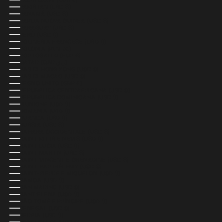
PAESI BASSI (EUR €)
PAKISTAN (USD $)
PANAMÁ (USD $)
PAPUA NUOVA GUINEA (USD $)
PARAGUAY (USD $)
PERÙ (USD $)
POLINESIA FRANCESE (USD $)
POLONIA (PLN ZŁ)
PORTOGALLO (EUR €)
QATAR (QAR ر.ق)
RAS DI HONG KONG (USD $)
RAS DI MACAO (USD $)
REGNO UNITO (GBP £)
REPUBBLICA CENTRAFRICANA (USD $)
REPUBBLICA DOMINICANA (USD $)
RIUNIONE (USD $)
ROMANIA (USD $)
RUANDA (USD $)
RUSSIA (USD $)
SAHARA OCCIDENTALE (USD $)
SAINT KITTS E NEVIS (USD $)
SAINT LUCIA (USD $)
SAINT MARTIN (USD $)
SAINT VINCENT E GRENADINE (USD $)
SAINT-BARTHÉLEMY (USD $)
SAINT-PIERRE E MIQUELON (USD $)
SAMOA (USD $)
SAN MARINO (USD $)
SANT’ELENA (USD $)
SÃO TOMÉ E PRÍNCIPE (USD $)
SENEGAL (USD $)
SERBIA (USD $)