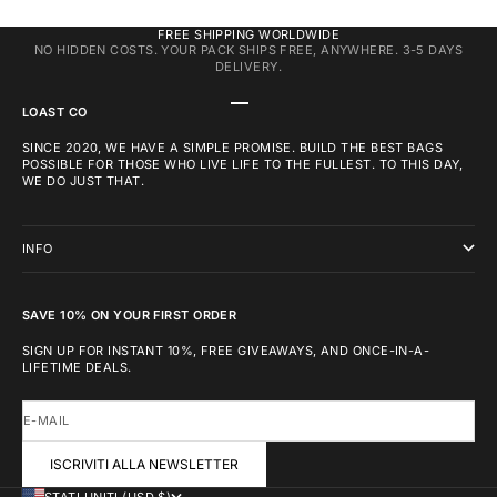
FREE SHIPPING WORLDWIDE
NO HIDDEN COSTS. YOUR PACK SHIPS FREE, ANYWHERE. 3-5 DAYS
DELIVERY.
VAI ALL'ARTICOLO 1
VAI ALL'ARTICOLO 2
VAI ALL'ARTICOLO 3
LOAST CO
SINCE 2020, WE HAVE A SIMPLE PROMISE. BUILD THE BEST BAGS
POSSIBLE FOR THOSE WHO LIVE LIFE TO THE FULLEST. TO THIS DAY,
WE DO JUST THAT.
INFO
SAVE 10% ON YOUR FIRST ORDER
SIGN UP FOR INSTANT 10%, FREE GIVEAWAYS, AND ONCE-IN-A-
LIFETIME DEALS.
E-MAIL
ISCRIVITI ALLA NEWSLETTER
STATI UNITI (USD $)