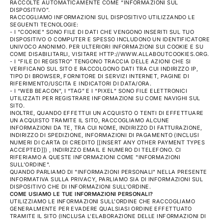
RACCOLTE AUTOMATICAMENTE COME “INFORMAZIONI SUL
DISPOSITIVO”.
RACCOGLIAMO INFORMAZIONI SUL DISPOSITIVO UTILIZZANDO LE
SEGUENTI TECNOLOGIE:
- I "COOKIE" SONO FILE DI DATI CHE VENGONO INSERITI SUL TUO
DISPOSITIVO O COMPUTER E SPESSO INCLUDONO UN IDENTIFICATORE
UNIVOCO ANONIMO. PER ULTERIORI INFORMAZIONI SUI COOKIE E SU
COME DISABILITARLI, VISITARE HTTP://WWW.ALLABOUTCOOKIES.ORG.
- I "FILE DI REGISTRO" TENGONO TRACCIA DELLE AZIONI CHE SI
VERIFICANO SUL SITO E RACCOLGONO DATI TRA CUI INDIRIZZO IP,
TIPO DI BROWSER, FORNITORE DI SERVIZI INTERNET, PAGINE DI
RIFERIMENTO/USCITA E INDICATORI DI DATA/ORA.
- I “WEB BEACON”, I “TAG” E I “PIXEL” SONO FILE ELETTRONICI
UTILIZZATI PER REGISTRARE INFORMAZIONI SU COME NAVIGHI SUL
SITO.
INOLTRE, QUANDO EFFETTUI UN ACQUISTO O TENTI DI EFFETTUARE
UN ACQUISTO TRAMITE IL SITO, RACCOGLIAMO ALCUNE
INFORMAZIONI DA TE, TRA CUI NOME, INDIRIZZO DI FATTURAZIONE,
INDIRIZZO DI SPEDIZIONE, INFORMAZIONI DI PAGAMENTO (INCLUSI
NUMERI DI CARTA DI CREDITO [[INSERT ANY OTHER PAYMENT TYPES
ACCEPTED]]) , INDIRIZZO EMAIL E NUMERO DI TELEFONO. CI
RIFERIAMO A QUESTE INFORMAZIONI COME "INFORMAZIONI
SULL'ORDINE".
QUANDO PARLIAMO DI "INFORMAZIONI PERSONALI" NELLA PRESENTE
INFORMATIVA SULLA PRIVACY, PARLIAMO SIA DI INFORMAZIONI SUL
DISPOSITIVO CHE DI INFORMAZIONI SULL'ORDINE.
COME USIAMO LE TUE INFORMAZIONI PERSONALI?
UTILIZZIAMO LE INFORMAZIONI SULL'ORDINE CHE RACCOGLIAMO
GENERALMENTE PER EVADERE QUALSIASI ORDINE EFFETTUATO
TRAMITE IL SITO (INCLUSA L'ELABORAZIONE DELLE INFORMAZIONI DI