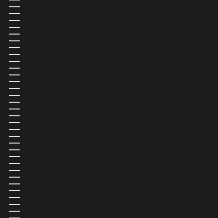
BULGARIA (USD $)
BURKINA FASO (USD $)
BURUNDI (USD $)
CAMBOGIA (USD $)
CAMERUN (USD $)
CANADA (CAD $)
CAPO VERDE (USD $)
CARAIBI OLANDESI (USD $)
CECHIA (CZK KČ)
CIAD (USD $)
CILE (USD $)
CINA (USD $)
CIPRO (USD $)
CITTÀ DEL VATICANO (USD $)
COLOMBIA (USD $)
COMORE (USD $)
CONGO - KINSHASA (USD $)
CONGO-BRAZZAVILLE (USD $)
COREA DEL SUD (USD $)
COSTA RICA (USD $)
COSTA D’AVORIO (USD $)
CROAZIA (EUR €)
CURAÇAO (USD $)
DANIMARCA (DKK KR.)
DOMINICA (USD $)
ECUADOR (USD $)
EGITTO (USD $)
EL SALVADOR (USD $)
EMIRATI ARABI UNITI (AED د.إ)
ERITREA (USD $)
ESTONIA (EUR €)
ETIOPIA (USD $)