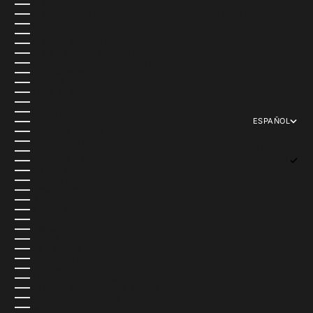
ISLAS FEROE (USD $)
ISLAS GEORGIA DEL SUR Y SANDWICH DEL SUR (USD $)
ISLAS MALVINAS (USD $)
ISLAS PITCAIRN (USD $)
ISLAS SALOMÓN (USD $)
ISLAS TURCAS Y CAICOS (USD $)
ISLAS VÍRGENES BRITÁNICAS (USD $)
ISLAS MENORES ALEJADAS DE EE. UU. (USD $)
ISRAEL (USD $)
ITALIA (EUR €)
JAMAICA (USD $)
JAPÓN (JPY ¥)
ESPAÑOL
JERSEY (USD $)
IDIOMA
JORDANIA (USD $)
ENGLISH
KAZAJISTÁN (USD $)
ITALIANO
KENIA (USD $)
ESPAÑOL
KIRGUISTÁN (USD $)
KIRIBATI (USD $)
KOSOVO (USD $)
KUWAIT (USD $)
LAOS (USD $)
LESOTO (USD $)
LETONIA (EUR €)
LÍBANO (USD $)
LIBERIA (USD $)
LIBIA (USD $)
LIECHTENSTEIN (USD $)
LITUANIA (EUR €)
LUXEMBURGO (EUR €)
MACEDONIA DEL NORTE (USD $)
MADAGASCAR (USD $)
MALASIA (USD $)