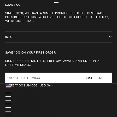
IR AL ARTÍCULO 1
IR AL ARTÍCULO 2
IR AL ARTÍCULO 3
LOAST CO
SINCE 2020, WE HAVE A SIMPLE PROMISE. BUILD THE BEST BAGS
POSSIBLE FOR THOSE WHO LIVE LIFE TO THE FULLEST. TO THIS DAY,
WE DO JUST THAT.
INFO
SAVE 10% ON YOUR FIRST ORDER
SIGN UP FOR INSTANT 10%, FREE GIVEAWAYS, AND ONCE-IN-A-
LIFETIME DEALS.
CORREO ELECTRÓNICO
SUSCRIBIRSE
ESTADOS UNIDOS (USD $)
PAÍS
AFGANISTÁN (USD $)
ALBANIA (USD $)
ALEMANIA (EUR €)
ANDORRA (USD $)
ANGOLA (USD $)
ANGUILA (USD $)
ANTIGUA Y BARBUDA (USD $)