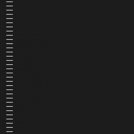
PARAGUAY (USD $)
PERÚ (USD $)
POLINESIA FRANCESA (USD $)
POLONIA (PLN ZŁ)
PORTUGAL (EUR €)
RAE DE HONG KONG (CHINA) (USD $)
RAE DE MACAO (CHINA) (USD $)
REINO UNIDO (GBP £)
REPÚBLICA CENTROAFRICANA (USD $)
REPÚBLICA DEMOCRÁTICA DEL CONGO (USD $)
REPÚBLICA DOMINICANA (USD $)
REUNIÓN (USD $)
RUANDA (USD $)
RUMANÍA (USD $)
RUSIA (USD $)
SÁHARA OCCIDENTAL (USD $)
SAMOA (USD $)
SAN BARTOLOMÉ (USD $)
SAN CRISTÓBAL Y NIEVES (USD $)
SAN MARINO (USD $)
SAN MARTÍN (USD $)
SAN PEDRO Y MIQUELÓN (USD $)
SAN VICENTE Y LAS GRANADINAS (USD $)
SANTA ELENA (USD $)
SANTA LUCÍA (USD $)
SANTO TOMÉ Y PRÍNCIPE (USD $)
SENEGAL (USD $)
SERBIA (USD $)
SEYCHELLES (USD $)
SIERRA LEONA (USD $)
SINGAPUR (SGD $)
SINT MAARTEN (USD $)