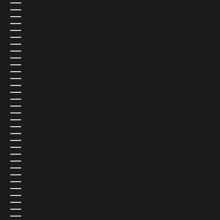
SOMALIA (USD $)
SRI LANKA (USD $)
SUDÁFRICA (USD $)
SUDÁN (USD $)
SUDÁN DEL SUR (USD $)
SUECIA (SEK KR)
SUIZA (CHF CHF)
SURINAM (USD $)
SVALBARD Y JAN MAYEN (USD $)
TAILANDIA (USD $)
TAIWÁN (USD $)
TANZANIA (USD $)
TAYIKISTÁN (USD $)
TERRITORIO BRITÁNICO DEL OCÉANO ÍNDICO (USD $)
TERRITORIOS AUSTRALES FRANCESES (USD $)
TERRITORIOS PALESTINOS (USD $)
TIMOR-LESTE (USD $)
TOGO (USD $)
TOKELAU (USD $)
TONGA (USD $)
TRINIDAD Y TOBAGO (USD $)
TRISTÁN DE ACUÑA (USD $)
TÚNEZ (USD $)
TURKMENISTÁN (USD $)
TURQUÍA (USD $)
TUVALU (USD $)
UCRANIA (UAH ₴)
UGANDA (USD $)
URUGUAY (USD $)
UZBEKISTÁN (USD $)
VANUATU (USD $)
VENEZUELA (USD $)