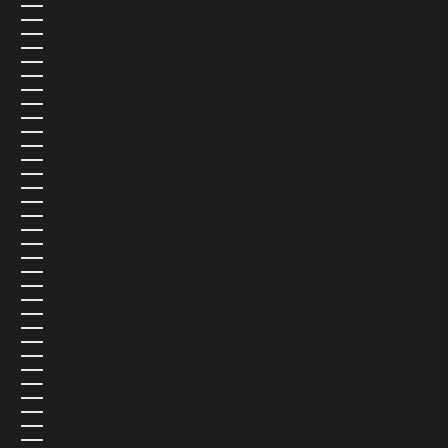
MALAUI (USD $)
MALDIVAS (USD $)
MALI (USD $)
MALTA (USD $)
MARRUECOS (USD $)
MARTINICA (USD $)
MAURICIO (USD $)
MAURITANIA (USD $)
MAYOTTE (USD $)
MÉXICO (MXN $)
MOLDAVIA (USD $)
MÓNACO (EUR €)
MONGOLIA (USD $)
MONTENEGRO (USD $)
MONTSERRAT (USD $)
MOZAMBIQUE (USD $)
MYANMAR (BIRMANIA) (USD $)
NAMIBIA (USD $)
NAURU (USD $)
NEPAL (USD $)
NICARAGUA (USD $)
NÍGER (USD $)
NIGERIA (USD $)
NIUE (USD $)
NORUEGA (NOK KR)
NUEVA CALEDONIA (USD $)
NUEVA ZELANDA (NZD $)
OMÁN (USD $)
PAÍSES BAJOS (EUR €)
PAKISTÁN (USD $)
PANAMÁ (USD $)
PAPÚA NUEVA GUINEA (USD $)