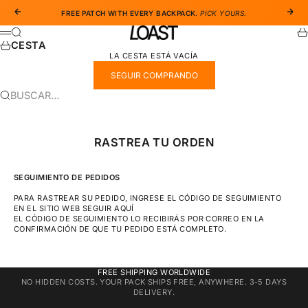
IR AL CONTENIDO
ANTERIOR
SIGU
FREE PATCH WITH EVERY BACKPACK.
PICK YOURS.
LOAST CO
BUSCAR
CA
MENÚ
CESTA
LA CESTA ESTÁ VACÍA
SEGUIR COMPRANDO
BUSCAR…
RASTREA TU ORDEN
SEGUIMIENTO DE PEDIDOS
PARA RASTREAR SU PEDIDO, INGRESE EL CÓDIGO DE SEGUIMIENTO
EN EL SITIO WEB
SEGUIR AQUÍ
EL CÓDIGO DE SEGUIMIENTO LO RECIBIRÁS POR CORREO EN LA
CONFIRMACIÓN DE QUE TU PEDIDO ESTÁ COMPLETO.
FREE SHIPPING WORLDWIDE
NO HIDDEN COSTS. YOUR PACK SHIPS FREE, ANYWHERE. 3-5 DAYS
DELIVERY.