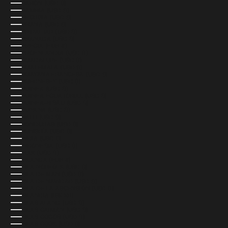
GABÓN (USD $)
GAMBIA (USD $)
GEORGIA (USD $)
GHANA (USD $)
GIBRALTAR (USD $)
GRANADA (USD $)
GRECIA (EUR €)
GROENLANDIA (USD $)
GUADALUPE (USD $)
GUATEMALA (USD $)
GUAYANA FRANCESA (USD $)
GUERNESEY (USD $)
GUINEA (USD $)
GUINEA ECUATORIAL (USD $)
GUINEA-BISÁU (USD $)
GUYANA (USD $)
HAITÍ (USD $)
HONDURAS (USD $)
HUNGRÍA (USD $)
INDIA (USD $)
INDONESIA (USD $)
IRAK (USD $)
IRLANDA (EUR €)
ISLA NORFOLK (USD $)
ISLA DE MAN (USD $)
ISLA DE NAVIDAD (USD $)
ISLA DE LA ASCENSIÓN (USD $)
ISLANDIA (ISK KR)
ISLAS ALAND (USD $)
ISLAS CAIMÁN (USD $)
ISLAS COCOS (USD $)
ISLAS COOK (USD $)