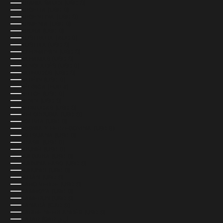
ARABIA SAUDÍ (USD $)
ARGELIA (USD $)
ARGENTINA (USD $)
ARMENIA (USD $)
ARUBA (USD $)
AUSTRALIA (AUD $)
AUSTRIA (USD $)
AZERBAIYÁN (USD $)
BAHAMAS (USD $)
BANGLADÉS (USD $)
BARBADOS (USD $)
BARÉIN (USD $)
BÉLGICA (EUR €)
BELICE (USD $)
BENÍN (USD $)
BERMUDAS (USD $)
BIELORRUSIA (USD $)
BOLIVIA (USD $)
BOSNIA Y HERZEGOVINA (USD $)
BOTSUANA (USD $)
BRASIL (USD $)
BRUNÉI (USD $)
BULGARIA (USD $)
BURKINA FASO (USD $)
BURUNDI (USD $)
BUTÁN (USD $)
CABO VERDE (USD $)
CAMBOYA (USD $)
CAMERÚN (USD $)
CANADÁ (CAD $)
CARIBE NEERLANDÉS (USD $)
CATAR (QAR ر.ق)