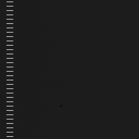
CHAD (USD $)
CHEQUIA (CZK KČ)
CHILE (USD $)
CHINA (USD $)
CHIPRE (USD $)
CIUDAD DEL VATICANO (USD $)
COLOMBIA (USD $)
COMORAS (USD $)
CONGO (USD $)
COREA DEL SUR (USD $)
COSTA RICA (USD $)
CÔTE D’IVOIRE (USD $)
CROACIA (EUR €)
CURAZAO (USD $)
DINAMARCA (DKK KR.)
DOMINICA (USD $)
ECUADOR (USD $)
EGIPTO (USD $)
EL SALVADOR (USD $)
EMIRATOS ÁRABES UNIDOS (AED د.إ)
ERITREA (USD $)
ESLOVAQUIA (EUR €)
ESLOVENIA (EUR €)
ESPAÑA (EUR €)
ESTADOS UNIDOS (USD $)
ESTONIA (EUR €)
ESUATINI (USD $)
ETIOPÍA (USD $)
FILIPINAS (USD $)
FINLANDIA (EUR €)
FIYI (USD $)
FRANCIA (EUR €)