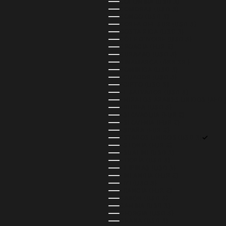
COLOMBIA (USD $)
COMORAS (USD $)
CONGO (USD $)
COREA DEL SUR (USD $)
COSTA RICA (USD $)
CÔTE D’IVOIRE (USD $)
CROACIA (EUR €)
CURAZAO (USD $)
DINAMARCA (DKK KR.)
DOMINICA (USD $)
ECUADOR (USD $)
EGIPTO (USD $)
EL SALVADOR (USD $)
ERITREA (USD $)
ESLOVAQUIA (EUR €)
ESLOVENIA (EUR €)
ESPAÑA (EUR €)
ESTADOS UNIDOS (USD $)
ESTONIA (EUR €)
ESUATINI (USD $)
ETIOPÍA (USD $)
FILIPINAS (USD $)
FINLANDIA (EUR €)
FIYI (USD $)
FRANCIA (EUR €)
GABÓN (USD $)
GAMBIA (USD $)
GEORGIA (USD $)
GHANA (USD $)